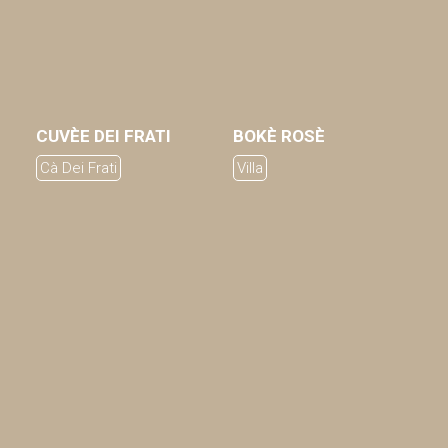
CUVÈE DEI FRATI
BOKÈ ROSÈ
AGGIUNGI AL CARRELLO
AGGIUNGI AL CARRELLO
Cà Dei Frati
Villa