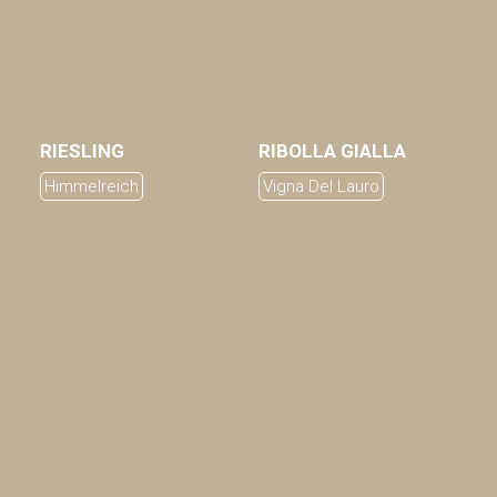
RIESLING
RIBOLLA GIALLA
AGGIUNGI AL CARRELLO
AGGIUNGI AL CARRELLO
Himmelreich
Vigna Del Lauro