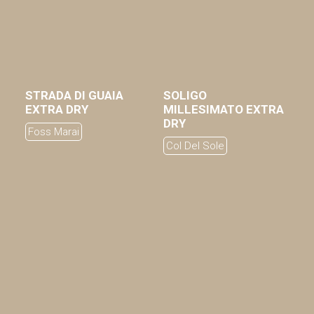
Login / Register
My Wishlist
Carrello
STRADA DI GUAIA
SOLIGO
AGGIUNGI AL CARRELLO
AGGIUNGI AL CARRELLO
EXTRA DRY
MILLESIMATO EXTRA
DRY
Foss Marai
Col Del Sole