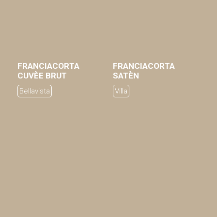
FRANCIACORTA
FRANCIACORTA
AGGIUNGI AL CARRELLO
AGGIUNGI AL CARRELLO
CUVÈE BRUT
SATÈN
Bellavista
Villa