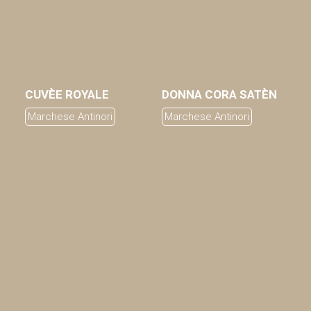
CUVÈE ROYALE
DONNA CORA SATÈN
AGGIUNGI AL CARRELLO
AGGIUNGI AL CARRELLO
Marchese Antinori
Marchese Antinori