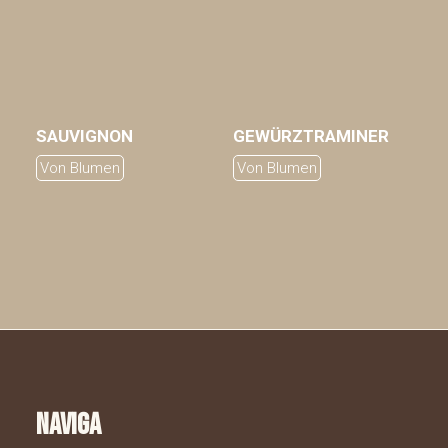
SAUVIGNON
GEWÜRZTRAMINER
AGGIUNGI AL CARRELLO
AGGIUNGI AL CARRELLO
Von Blumen
Von Blumen
naviga