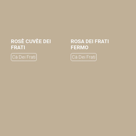
ROSÈ CUVÈE DEI
ROSA DEI FRATI
AGGIUNGI AL CARRELLO
AGGIUNGI AL CARRELLO
FRATI
FERMO
Cà Dei Frati
Cà Dei Frati