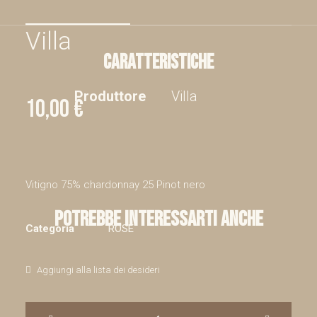
Villa
Caratteristiche
Produttore
Villa
10,00
€
Vitigno 75% chardonnay 25 Pinot nero
POTREBBE INTERESSARTI ANCHE
Categoria
ROSÉ
Aggiungi alla lista dei desideri
Bokè