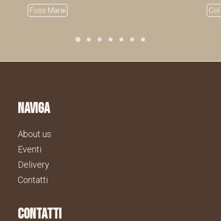
Foss Marai
Col
naviga
About us
Eventi
Delivery
Contatti
contatti